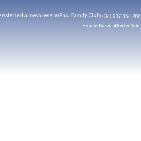
ewsletter
La meva reserva
Papi Family Club
am
(+34) 937 654 266
Hotels
Serveis
Ofertes
Galer