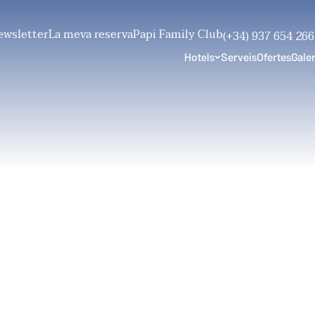
ewsletter
La meva reserva
Papi Family Club
am
(+34) 937 654 266
Hotels
Serveis
Ofertes
Galer