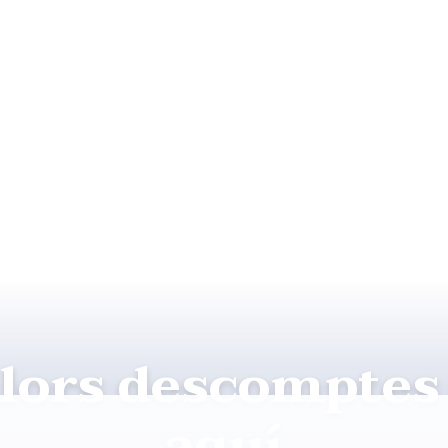
llors descompte
aquí