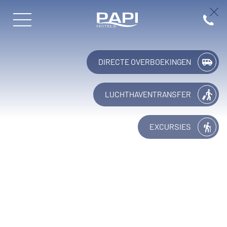
Papi Hotels
(+34) 9
DIRECTE OVERBOEKINGEN
LUCHTHAVENTRANSFER
EXCURSIES