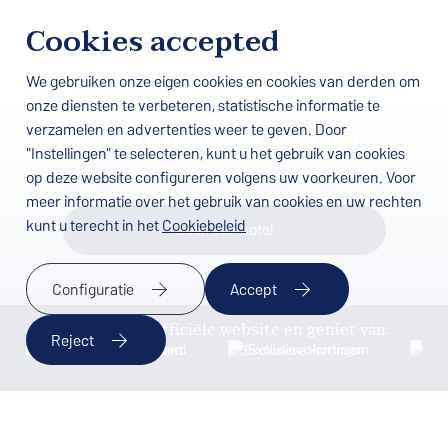
Cookies accepted
We gebruiken onze eigen cookies en cookies van derden om
De beste kortingen
onze diensten te verbeteren, statistische informatie te
vind je alleen hier
verzamelen en advertenties weer te geven. Door
"Instellingen" te selecteren, kunt u het gebruik van cookies
op deze website configureren volgens uw voorkeuren. Voor
meer informatie over het gebruik van cookies en uw rechten
kunt u terecht in het
Cookiebeleid
Boek een hotel
Configuratie
Accept
Boek via de officiële website en geniet van:
Reject
Beste prijs gegarandeerd
Exclusieve kortingen
Vro
BESCHIKBAARHEID CONTROLEREN
Thuis
/
Aanbiedingen
/
Exclusieve Webkortingen