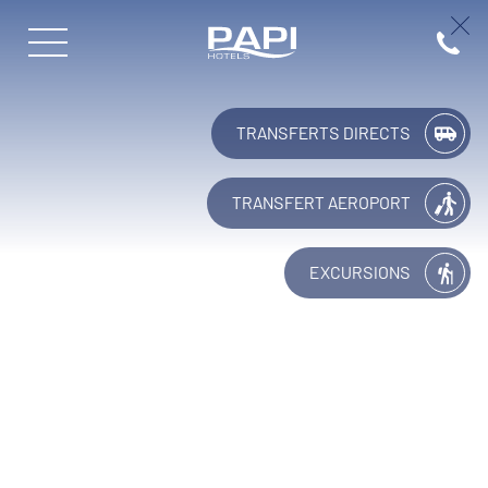
Papi Hotels
(+34) 9
TRANSFERTS DIRECTS
TRANSFERT AÉROPORT
EXCURSIONS