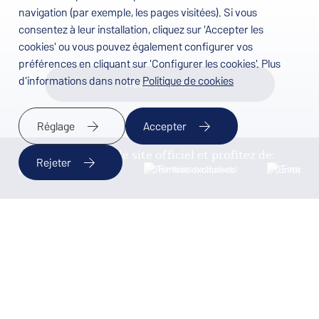
Hotel Papi ***
navigation (par exemple, les pages visitées). Si vous
consentez à leur installation, cliquez sur 'Accepter les
cookies' ou vous pouvez également configurer vos
préférences en cliquant sur 'Configurer les cookies'. Plus
d'informations dans notre
Politique de cookies
Réserver hôtel
Réglage
Accepter
Réservez sur le site officiel et profitez de:
Rejeter
Meilleur prix garanti
Remises exclusives
Enregistr
VÉRIFIER LA DISPONIBILITÉ
Accueil
/
Hotel Papi ***
DESTINATIONS
Hotel Papi *** à Malgrat
de Mar