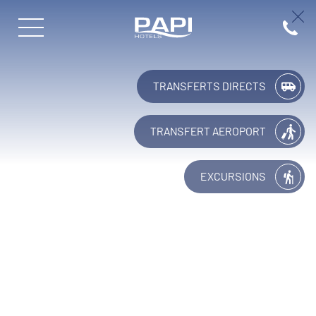
Papi Hotels
(+34) 9
TRANSFERTS DIRECTS
TRANSFERT AÉROPORT
EXCURSIONS