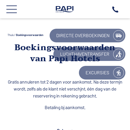
Papi Hotels
(+34) 937
DIRECTE OVERBOEKINGEN
Thuis
/
Boekingsvoorwaarden
Boekingsvoorwaarden
LUCHTHAVENTRANSFER
van Papi Hotels
EXCURSIES
Gratis annuleren tot 2 dagen voor aankomst. Na deze termijn
wordt, zelfs als de klant niet verschijnt, één dag van de
reservering in rekening gebracht.
Betaling bij aankomst.