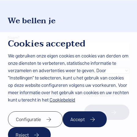
We bellen je
Naam*
Cookies accepted
We gebruiken onze eigen cookies en cookies van derden om
onze diensten te verbeteren, statistische informatie te
Telefoon
verzamelen en advertenties weer te geven. Door
"Instellingen" te selecteren, kunt u het gebruik van cookies
op deze website configureren volgens uw voorkeuren. Voor
meer informatie over het gebruik van cookies en uw rechten
Ik heb de
algemene voorwaarden
en het
privacybeleid
gelezen
kunt u terecht in het
Cookiebeleid
en ga hiermee akkoord.
Sturen
Configuratie
Accept
Reject