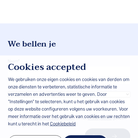
We bellen je
Naam*
Cookies accepted
We gebruiken onze eigen cookies en cookies van derden om
onze diensten te verbeteren, statistische informatie te
Telefoon
verzamelen en advertenties weer te geven. Door
"Instellingen" te selecteren, kunt u het gebruik van cookies
op deze website configureren volgens uw voorkeuren. Voor
meer informatie over het gebruik van cookies en uw rechten
Ik heb de
algemene voorwaarden
en het
privacybeleid
gelezen
kunt u terecht in het
Cookiebeleid
en ga hiermee akkoord.
Sturen