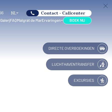
66
NL
Contact - Callcenter
n
Galerij
FAQ
Malgrat de Mar
Ervaringen
BOEK NU
DIRECTE OVERBOEKINGEN
LUCHTHAVENTRANSFER
EXCURSIES