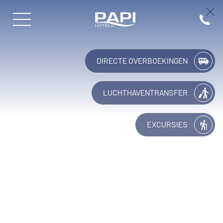
Papi Hotels
(+34) 9
DIRECTE OVERBOEKINGEN
LUCHTHAVENTRANSFER
EXCURSIES