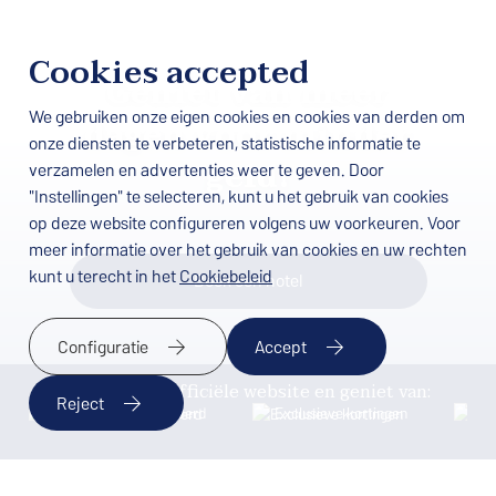
Cookies accepted
Geniet van meer
We gebruiken onze eigen cookies en cookies van derden om
dagen voor minder
onze diensten te verbeteren, statistische informatie te
geld!
verzamelen en advertenties weer te geven. Door
"Instellingen" te selecteren, kunt u het gebruik van cookies
op deze website configureren volgens uw voorkeuren. Voor
meer informatie over het gebruik van cookies en uw rechten
kunt u terecht in het
Cookiebeleid
Boek een hotel
Configuratie
Accept
Boek via de officiële website en geniet van:
Reject
Beste prijs gegarandeerd
Exclusieve kortingen
Vro
BESCHIKBAARHEID CONTROLEREN
Thuis
/
Aanbiedingen
/
Lang Verblijf Aanbieding